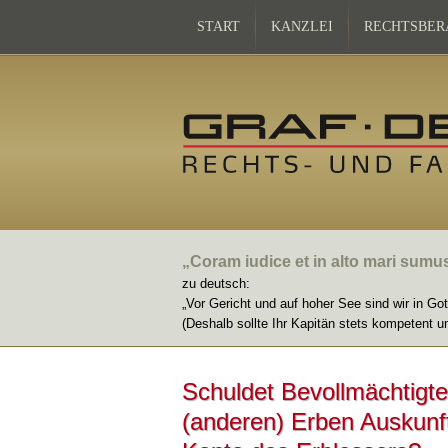
START
KANZLEI
RECHTSBER
„Coram iudice et in alto mari sumu
zu deutsch:
„Vor Gericht und auf hoher See sind wir in Go
(Deshalb sollte Ihr Kapitän stets kompetent u
Schuldet Bevollmächtigte
(anderen) Erben Auskunf