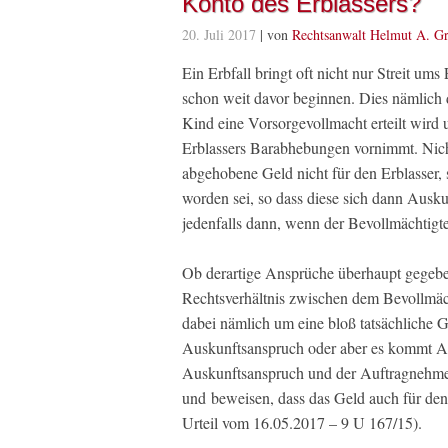
Konto des Erblassers?
20. Juli 2017
| von
Rechtsanwalt Helmut A. Gr
Ein Erbfall bringt oft nicht nur Streit um
schon weit davor beginnen. Dies nämlich
Kind eine Vorsorgevollmacht erteilt wir
Erblassers Barabhebungen vornimmt. Nich
abgehobene Geld nicht für den Erblasser, 
worden sei, so dass diese sich dann Ausku
jedenfalls dann, wenn der Bevollmächtigte 
Ob derartige Ansprüche überhaupt gegebe
Rechtsverhältnis zwischen dem Bevollmäch
dabei nämlich um eine bloß tatsächliche Ge
Auskunftsanspruch oder aber es kommt Au
Auskunftsanspruch und der Auftragnehmer
und beweisen, dass das Geld auch für de
Urteil vom 16.05.2017 – 9 U 167/15).