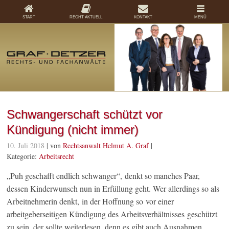
START
RECHT AKTUELL
KONTAKT
MENÜ
Schwangerschaft schützt vor
Kündigung (nicht immer)
10. Juli 2018
| von
Rechtsanwalt Helmut A. Graf
|
Kategorie:
Arbeitsrecht
„Puh geschafft endlich schwanger“, denkt so manches Paar,
dessen Kinderwunsch nun in Erfüllung geht. Wer allerdings so als
Arbeitnehmerin denkt, in der Hoffnung so vor einer
arbeitgeberseitigen Kündigung des Arbeitsverhältnisses geschützt
zu sein, der sollte weiterlesen, denn es gibt auch Ausnahmen…