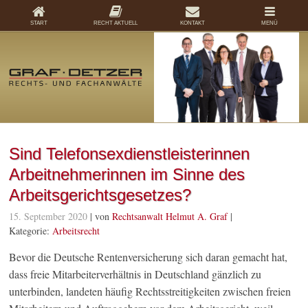
START
RECHT AKTUELL
KONTAKT
MENÜ
Sind Telefonsexdienstleisterinnen
Arbeitnehmerinnen im Sinne des
Arbeitsgerichtsgesetzes?
15. September 2020
| von
Rechtsanwalt Helmut A. Graf
|
Kategorie:
Arbeitsrecht
Bevor die Deutsche Rentenversicherung sich daran gemacht hat,
dass freie Mitarbeiterverhältnis in Deutschland gänzlich zu
unterbinden, landeten häufig Rechtsstreitigkeiten zwischen freien