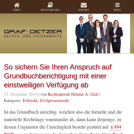
START
RECHT AKTUELL
KONTAKT
MENÜ
So sichern Sie Ihren Anspruch auf
Grundbuchberichtigung mit einer
einstweiligen Verfügung ab
23. Dezember 2019
| von
Rechtsanwalt Helmut A. Graf
|
Kategorie:
Erbrecht
,
Zivilprozessrecht
Ist das Grundbuch unrichtig, weichen also die formelle und die
materielle Rechtslage voneinander ab, dann kann derjenige, zu
dessen Ungunsten die Unrichtigkeit besteht gestützt auf
§ 894