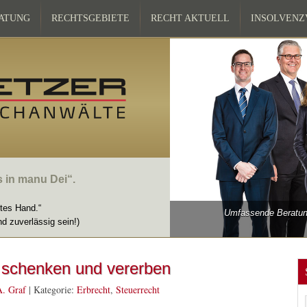
ATUNG
RECHTSGEBIETE
RECHT AKTUELL
INSOLVEN
s in manu Dei“.
ttes Hand.“
Umfassende Beratung
nd zuverlässig sein!)
g schenken und vererben
A. Graf
|
Kategorie:
Erbrecht
,
Steuerrecht