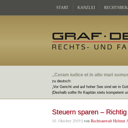
START
KANZLEI
RECHTSBER
„Coram iudice et in alto mari sumu
zu deutsch:
„Vor Gericht und auf hoher See sind wir in Go
(Deshalb sollte Ihr Kapitän stets kompetent u
Steuern sparen – Richti
10. Oktober 2019
| von
Rechtsanwalt Helmut 