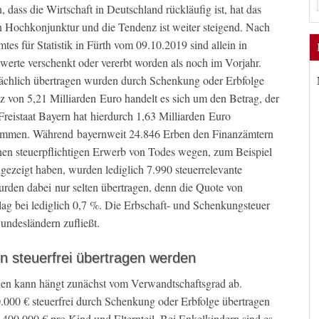
dass die Wirtschaft in Deutschland rückläufig ist, hat das
Hochkonjunktur und die Tendenz ist weiter steigend. Nach
es für Statistik in Fürth vom 09.10.2019 sind allein in
te verschenkt oder vererbt worden als noch im Vorjahr.
tsächlich übertragen wurden durch Schenkung oder Erbfolge
nz von 5,21 Milliarden Euro handelt es sich um den Betrag, der
Freistaat Bayern hat hierdurch 1,63 Milliarden Euro
ommen. Während bayernweit 24.846 Erben den Finanzämtern
chen steuerpflichtigen Erwerb von Todes wegen, zum Beispiel
ngezeigt haben, wurden lediglich 7.990 steuerrelevante
den dabei nur selten übertragen, denn die Quote von
ag bei lediglich 0,7 %. Die Erbschaft- und Schenkungsteuer
Bundesländern zufließt.
 steuerfrei übertragen werden
rden kann hängt zunächst vom Verwandtschaftsgrad ab.
000 € steuerfrei durch Schenkung oder Erbfolge übertragen
 400.000 € pro Kind und Elternteil. Bei Enkelkindern sind es