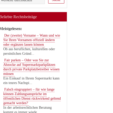
Beliebte Rechtsbeiträge
Meistgelesen:
Der (zweite) Vorname – Wann und wie
Sie Ihren Vornamen offiziell ändern
oder ergänzen lassen können
Ob aus beruflichen, kulturellen oder
persönlichen Gründ...
Fair parken – Oder was Sie zur
Abzocke auf Supermarktparkplätzen
durch private Parkplatzbetreiber wissen
müssen
Ein Einkauf in Ihrem Supermarkt kann
ein teures Nachspi...
Falsch eingruppiert – für wie lange
können Zahlungsansprüche im
öffentlichen Dienst rückwirkend geltend
gemacht werden?
In der arbeitsrechtlichen Beratung
kommt es immer wiede...