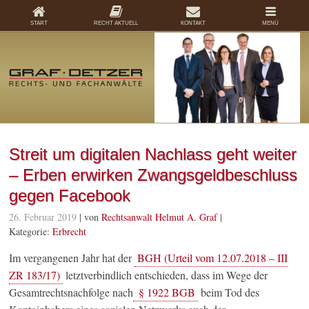
START
RECHT AKTUELL
KONTAKT
MENÜ
Streit um digitalen Nachlass geht weiter
– Erben erwirken Zwangsgeldbeschluss
gegen Facebook
26. Februar 2019
| von
Rechtsanwalt Helmut A. Graf
|
Kategorie:
Erbrecht
Im vergangenen Jahr hat der
BGH (Urteil vom 12.07.2018 – III
ZR 183/17)
letztverbindlich entschieden, dass im Wege der
Gesamtrechtsnachfolge nach
§ 1922 BGB
beim Tod des