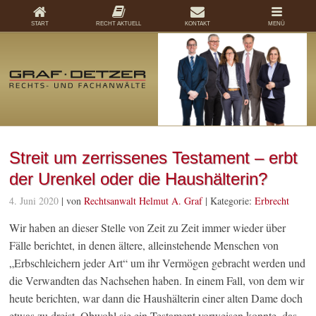
START
RECHT AKTUELL
KONTAKT
MENÜ
Streit um zerrissenes Testament – erbt
der Urenkel oder die Haushälterin?
4. Juni 2020
| von
Rechtsanwalt Helmut A. Graf
|
Kategorie:
Erbrecht
Wir haben an dieser Stelle von Zeit zu Zeit immer wieder über
Fälle berichtet, in denen ältere, alleinstehende Menschen von
„Erbschleichern jeder Art“ um ihr Vermögen gebracht werden und
die Verwandten das Nachsehen haben. In einem Fall, von dem wir
heute berichten, war dann die Haushälterin einer alten Dame doch
etwas zu dreist. Obwohl sie ein Testament vorweisen konnte, das