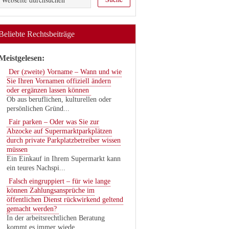
Beliebte Rechtsbeiträge
Meistgelesen:
Der (zweite) Vorname – Wann und wie
Sie Ihren Vornamen offiziell ändern
oder ergänzen lassen können
Ob aus beruflichen, kulturellen oder
persönlichen Gründ...
Fair parken – Oder was Sie zur
Abzocke auf Supermarktparkplätzen
durch private Parkplatzbetreiber wissen
müssen
Ein Einkauf in Ihrem Supermarkt kann
ein teures Nachspi...
Falsch eingruppiert – für wie lange
können Zahlungsansprüche im
öffentlichen Dienst rückwirkend geltend
gemacht werden?
In der arbeitsrechtlichen Beratung
kommt es immer wiede...