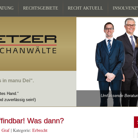
ATUNG
RECHTSGEBIETE
RECHT AKTUELL
INSOLVEN
s in manu Dei“.
ttes Hand.“
Umfassende Beratung
nd zuverlässig sein!)
ffindbar! Was dann?
 Graf
|
Kategorie:
Erbrecht