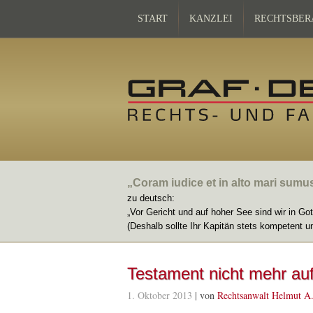
START
KANZLEI
RECHTSBER
„Coram iudice et in alto mari sumu
zu deutsch:
„Vor Gericht und auf hoher See sind wir in Go
(Deshalb sollte Ihr Kapitän stets kompetent u
Testament nicht mehr au
1. Oktober 2013
| von
Rechtsanwalt Helmut A.