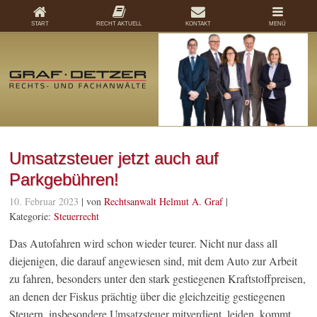
START
RECHT AKTUELL
KONTAKT
MENÜ
Umsatzsteuer jetzt auch auf
Parkgebühren!
10. Februar 2023
| von
Rechtsanwalt Helmut A. Graf
|
Kategorie:
Steuerrecht
Das Autofahren wird schon wieder teurer. Nicht nur dass all
diejenigen, die darauf angewiesen sind, mit dem Auto zur Arbeit
zu fahren, besonders unter den stark gestiegenen Kraftstoffpreisen,
an denen der Fiskus prächtig über die gleichzeitig gestiegenen
Steuern, insbesondere Umsatzsteuer mitverdient, leiden, kommt