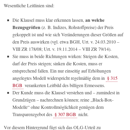
Wesentliche Leitlinien sind:
an welche
Die Klausel muss klar erkennen lassen,
Bezugsgrößen
(z. B. Indizes, Rohstoffpreise) der Preis
gekoppelt ist und wie sich Veränderungen dieser Größen auf
den Preis auswirken (vgl. etwa BGH, Urt. v. 24.03.2010 –
VIII ZR 178/08; Urt. v. 19.11.2014 – VIII ZR 79/14).
Sie muss in beide Richtungen wirken: Steigen die Kosten,
darf der Preis steigen; sinken die Kosten, muss er
entsprechend fallen. Ein nur einseitig auf Erhöhungen
angelegtes Modell widerspricht regelmäßig dem in
§ 315
BGB
verankerten Leitbild des billigen Ermessens.
Der Kunde muss die Klausel verstehen und – zumindest in
Grundzügen – nachrechnen können; reine „Black-Box-
Modelle“ ohne Kontrollmöglichkeit genügen dem
Transparenzgebot des
§ 307 BGB
nicht.
Vor diesem Hintergrund fügt sich das OLG-Urteil zu