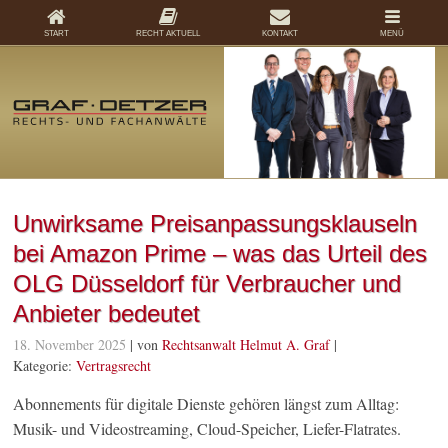
START
RECHT AKTUELL
KONTAKT
MENÜ
Unwirksame Preisanpassungsklauseln
bei Amazon Prime – was das Urteil des
OLG Düsseldorf für Verbraucher und
Anbieter bedeutet
18. November 2025
| von
Rechtsanwalt Helmut A. Graf
|
Kategorie:
Vertragsrecht
Abonnements für digitale Dienste gehören längst zum Alltag:
Musik- und Videostreaming, Cloud-Speicher, Liefer-Flatrates.