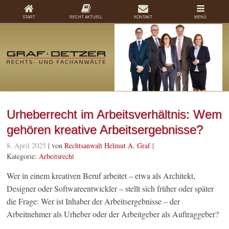
START
RECHT AKTUELL
KONTAKT
MENÜ
Urheberrecht im Arbeitsverhältnis: Wem
gehören kreative Arbeitsergebnisse?
8. April 2025
| von
Rechtsanwalt Helmut A. Graf
|
Kategorie:
Arbeitsrecht
Wer in einem kreativen Beruf arbeitet – etwa als Architekt,
Designer oder Softwareentwickler – stellt sich früher oder später
die Frage: Wer ist Inhaber der Arbeitsergebnisse – der
Arbeitnehmer als Urheber oder der Arbeitgeber als Auftraggeber?