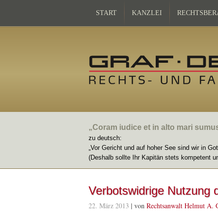
START
KANZLEI
RECHTSBER
„Coram iudice et in alto mari sumu
zu deutsch:
„Vor Gericht und auf hoher See sind wir in Go
(Deshalb sollte Ihr Kapitän stets kompetent u
Verbotswidrige Nutzung d
22. März 2013
| von
Rechtsanwalt Helmut A. 