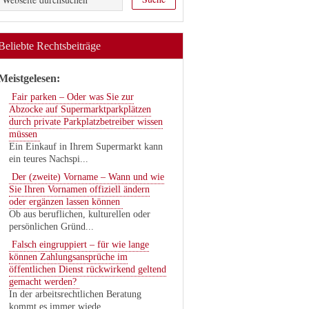
Beliebte Rechtsbeiträge
Meistgelesen:
Fair parken – Oder was Sie zur
Abzocke auf Supermarktparkplätzen
durch private Parkplatzbetreiber wissen
müssen
Ein Einkauf in Ihrem Supermarkt kann
ein teures Nachspi...
Der (zweite) Vorname – Wann und wie
Sie Ihren Vornamen offiziell ändern
oder ergänzen lassen können
Ob aus beruflichen, kulturellen oder
persönlichen Gründ...
Falsch eingruppiert – für wie lange
können Zahlungsansprüche im
öffentlichen Dienst rückwirkend geltend
gemacht werden?
In der arbeitsrechtlichen Beratung
kommt es immer wiede...