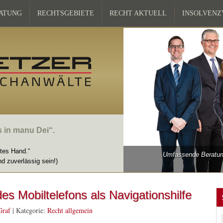
ATUNG
RECHTSGEBIETE
RECHT AKTUELL
INSOLVEN
s in manu Dei“.
ttes Hand.“
Umfassende Beratung
nd zuverlässig sein!)
es Mobiltelefons als Navigationshilfe
Graf
|
Kategorie:
Recht allgemein