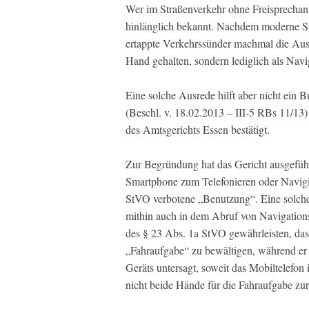
Wer im Straßenverkehr ohne Freisprechanla
hinlänglich bekannt. Nachdem moderne Sma
ertappte Verkehrssünder machmal die Ausre
Hand gehalten, sondern lediglich als Navig
Eine solche Ausrede hilft aber nicht ei
(Beschl. v. 18.02.2013 – III-5 RBs 11/13
des Amtsgerichts Essen bestätigt.
Zur Begründung hat das Gericht ausgeführ
Smartphone zum Telefonieren oder Navigie
StVO verbotene „Benutzung“. Eine solche
mithin auch in dem Abruf von Navigations
des § 23 Abs. 1a StVO gewährleisten, das
„Fahraufgabe“ zu bewältigen, während er 
Geräts untersagt, soweit das Mobiltelefon
nicht beide Hände für die Fahraufgabe zu