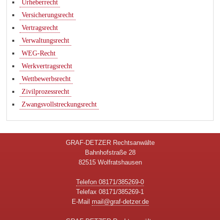
Urheberrecht
Versicherungsrecht
Vertragsrecht
Verwaltungsrecht
WEG-Recht
Werkvertragsrecht
Wettbewerbsrecht
Zivilprozessrecht
Zwangsvollstreckungsrecht
GRAF-DETZER Rechtsanwälte
Bahnhofstraße 28
82515 Wolfratshausen
Telefon 08171/385269-0
Telefax 08171/385269-1
E-Mail
mail@graf-detzer.de