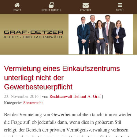
START
RECHT AKTUELL
KONTAKT
MENÜ
Vermietung eines Einkaufszentrums
unterliegt nicht der
Gewerbesteuerpflicht
23. November 2016
| von
Rechtsanwalt Helmut A. Graf
|
Kategorie:
Steuerrecht
Bei der Vermietung von Gewerbeimmobilien taucht immer wieder
die Frage auf, ob jedenfalls dann, wenn dies in größerem Stil
erfolgt, der Bereich der privaten Vermögensverwaltung verlassen