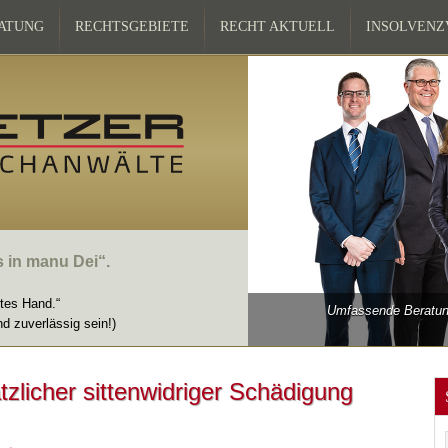
ATUNG
RECHTSGEBIETE
RECHT AKTUELL
INSOLVEN
s in manu Dei“.
ttes Hand.“
Umfassende Beratung
nd zuverlässig sein!)
licher sittenwidriger Schädigung