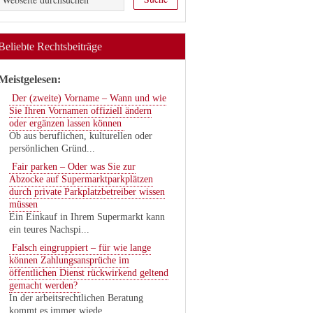
Beliebte Rechtsbeiträge
Meistgelesen:
Der (zweite) Vorname – Wann und wie
Sie Ihren Vornamen offiziell ändern
oder ergänzen lassen können
Ob aus beruflichen, kulturellen oder
persönlichen Gründ...
Fair parken – Oder was Sie zur
Abzocke auf Supermarktparkplätzen
durch private Parkplatzbetreiber wissen
müssen
Ein Einkauf in Ihrem Supermarkt kann
ein teures Nachspi...
Falsch eingruppiert – für wie lange
können Zahlungsansprüche im
öffentlichen Dienst rückwirkend geltend
gemacht werden?
In der arbeitsrechtlichen Beratung
kommt es immer wiede...