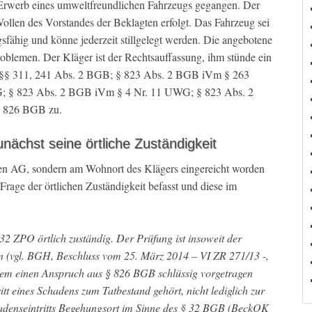
 Erwerb eines umweltfreundlichen Fahrzeugs gegangen. Der
ollen des Vorstandes der Beklagten erfolgt. Das Fahrzeug sei
sfähig und könne jederzeit stillgelegt werden. Die angebotene
oblemen. Der Kläger ist der Rechtsauffassung, ihm stünde ein
 §§ 311, 241 Abs. 2 BGB; § 823 Abs. 2 BGB iVm § 263
 § 823 Abs. 2 BGB iVm § 4 Nr. 11 UWG; § 823 Abs. 2
§ 826 BGB zu.
nächst seine örtliche Zuständigkeit
en AG, sondern am Wohnort des Klägers eingereicht worden
 Frage der örtlichen Zuständigkeit befasst und diese im
2 ZPO örtlich zuständig. Der Prüfung ist insoweit der
en (vgl. BGH, Beschluss vom 25. März 2014 – VI ZR 271/13 -,
erem einen Anspruch aus § 826 BGB schlüssig vorgetragen
tt eines Schadens zum Tatbestand gehört, nicht lediglich zur
chadenseintritts Begehungsort im Sinne des § 32 BGB (BeckOK