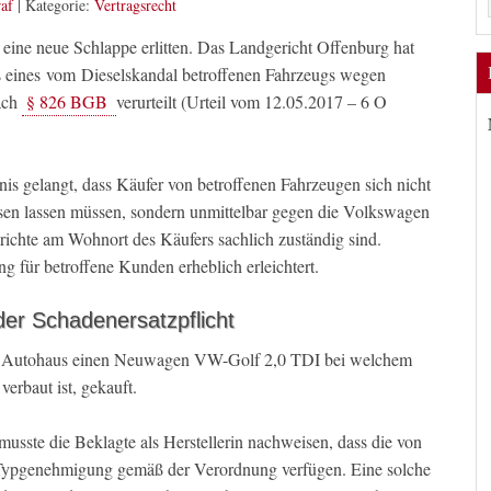
af
|
Kategorie:
Vertragsrecht
ine neue Schlappe erlitten. Das Landgericht Offenburg hat
 eines vom Dieselskandal betroffenen Fahrzeugs wegen
nach
§ 826 BGB
verurteilt (Urteil vom 12.05.2017 – 6 O
nis gelangt, dass Käufer von betroffenen Fahrzeugen sich nicht
en lassen müssen, sondern unmittelbar gegen die Volkswagen
ichte am Wohnort des Käufers sachlich zuständig sind.
g für betroffene Kunden erheblich erleichtert.
 der Schadenersatzpflicht
em Autohaus einen Neuwagen VW-Golf 2,0 TDI bei welchem
erbaut ist, gekauft.
ste die Beklagte als Herstellerin nachweisen, dass die von
e Typgenehmigung gemäß der Verordnung verfügen. Eine solche