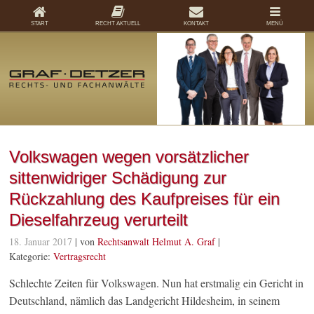
START
RECHT AKTUELL
KONTAKT
MENÜ
Volkswagen wegen vorsätzlicher
sittenwidriger Schädigung zur
Rückzahlung des Kaufpreises für ein
Dieselfahrzeug verurteilt
18. Januar 2017
| von
Rechtsanwalt Helmut A. Graf
|
Kategorie:
Vertragsrecht
Schlechte Zeiten für Volkswagen. Nun hat erstmalig ein Gericht in
Deutschland, nämlich das Landgericht Hildesheim, in seinem