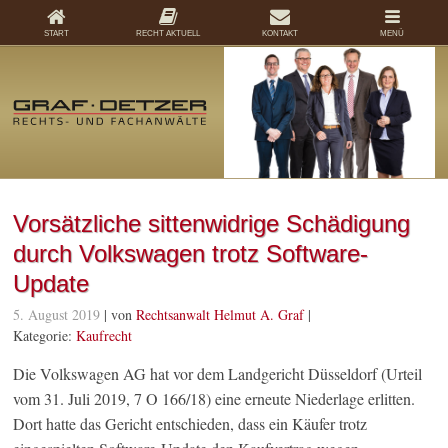
START
RECHT AKTUELL
KONTAKT
MENÜ
Vorsätzliche sittenwidrige Schädigung
durch Volkswagen trotz Software-
Update
5. August 2019
| von
Rechtsanwalt Helmut A. Graf
|
Kategorie:
Kaufrecht
Die Volkswagen AG hat vor dem Landgericht Düsseldorf (Urteil
vom 31. Juli 2019, 7 O 166/18) eine erneute Niederlage erlitten.
Dort hatte das Gericht entschieden, dass ein Käufer trotz