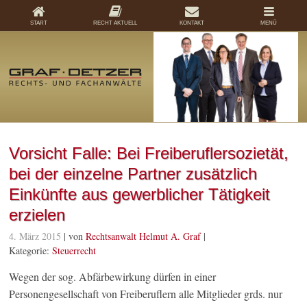
START
RECHT AKTUELL
KONTAKT
MENÜ
Vorsicht Falle: Bei Freiberuflersozietät,
bei der einzelne Partner zusätzlich
Einkünfte aus gewerblicher Tätigkeit
erzielen
4. März 2015
| von
Rechtsanwalt Helmut A. Graf
|
Kategorie:
Steuerrecht
Wegen der sog. Abfärbewirkung dürfen in einer
Personengesellschaft von Freiberuflern alle Mitglieder grds. nur