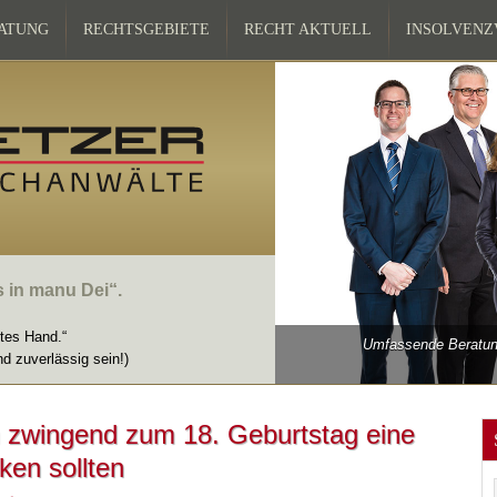
ATUNG
RECHTSGEBIETE
RECHT AKTUELL
INSOLVEN
s in manu Dei“.
ttes Hand.“
Umfassende Beratung
nd zuverlässig sein!)
 zwingend zum 18. Geburtstag eine
ken sollten