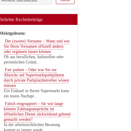
Beliebte Rechtsbeiträge
Meistgelesen:
Der (zweite) Vorname – Wann und wie
Sie Ihren Vornamen offiziell ändern
oder ergänzen lassen können
Ob aus beruflichen, kulturellen oder
persönlichen Gründ...
Fair parken – Oder was Sie zur
Abzocke auf Supermarktparkplätzen
durch private Parkplatzbetreiber wissen
müssen
Ein Einkauf in Ihrem Supermarkt kann
ein teures Nachspi...
Falsch eingruppiert – für wie lange
können Zahlungsansprüche im
öffentlichen Dienst rückwirkend geltend
gemacht werden?
In der arbeitsrechtlichen Beratung
kommt es immer wiede...