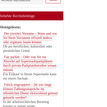
Beliebte Rechtsbeiträge
Meistgelesen:
Der (zweite) Vorname – Wann und wie
Sie Ihren Vornamen offiziell ändern
oder ergänzen lassen können
Ob aus beruflichen, kulturellen oder
persönlichen Gründ...
Fair parken – Oder was Sie zur
Abzocke auf Supermarktparkplätzen
durch private Parkplatzbetreiber wissen
müssen
Ein Einkauf in Ihrem Supermarkt kann
ein teures Nachspi...
Falsch eingruppiert – für wie lange
können Zahlungsansprüche im
öffentlichen Dienst rückwirkend geltend
gemacht werden?
In der arbeitsrechtlichen Beratung
kommt es immer wiede...