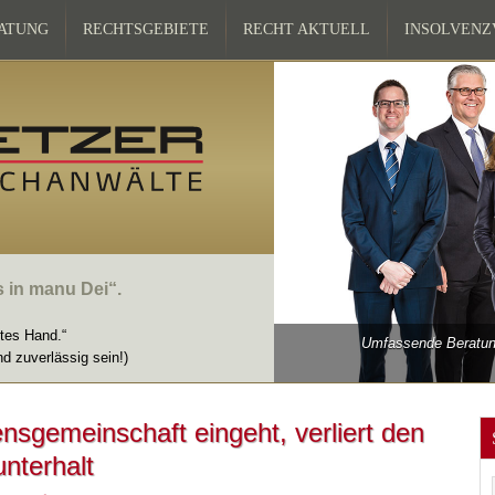
ATUNG
RECHTSGEBIETE
RECHT AKTUELL
INSOLVEN
s in manu Dei“.
ttes Hand.“
Umfassende Beratung
nd zuverlässig sein!)
sgemeinschaft eingeht, verliert den
nterhalt