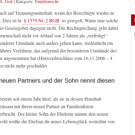
A. Graf
|
Kategorie:
Familienrecht
ruch auf Trennungsunterhalt, wenn der Berechtigte wieder in
. Dies ist in
§ 1579 Nr. 2 BGB
so geregelt. Wann eine solche
 der Gesetzgeber dagegen nicht. Die Rechtsprechung geht dabei
einschaft nicht vor Ablauf von 2 Jahren als „verfestigt“
sonderer Umstände auch anders gehen kann, verdeutlicht ein
ührtes Verfahren, das aufgrund der besonderen Umstände des
Jahr angenommen hat (Hinweisbeschluss vom 16.11.2006 – 4
r nicht mehr geschuldet.
 neuen Partners und der Sohn nennt diesen
eits seit einem Jahr liiert, als sie in dessen Haushalt
einsam mit ihrem neuen Partner an Familienfeiern
bracht. Der kleine Sohn der Eheleute nannte den neuen
wohl wollte die Ehefrau ihr neues Lebensglück weiterhin von