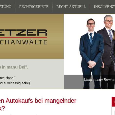
ATUNG
RECHTSGEBIETE
RECHT AKTUELL
INSOLVEN
s in manu Dei“.
ttes Hand.“
Umfassende Beratung
nd zuverlässig sein!)
ten Autokaufs bei mangelnder
k?