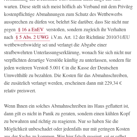
warten. Diese stellt sich meist höflich als Verband mit dem Privileg
kostenpflichtige Abmahnungen zum Schutz des Wettbewerbs
aussprechen zu dürfen vor, belehrt Sie darüber, dass Sie nicht nur
gegen
§ 16 a EnEV
verstoßen, sondern zugleich ihr Verhalten
nach
§ 5 Abs. 2 UWG
i.V.m. Art. 12 der Richtlinie 2010/31/EU
wettbewerbswidrig sei und verlangt die Abgabe einer
strafbewehrten Unterlassungserklärung, wonach Sie sich nicht nur
verpflichten derartige Verstöße künftig zu unterlassen, sondern für
jeden weiteren Verstoß 5.001 € in die Kasse der Deutschen
Umwelthilfe zu bezahlen. Die Kosten für das Abmahnschreiben,
die zusätzlich verlangt werden, erscheinen dann mit 229,34 €
relativ preiswert.
Wenn Ihnen ein solches Abmahnschreiben ins Haus geflattert ist,
dann gilt es nicht in Panik zu geraten, sondern einen kühlen Kopf
zu bewahren und richtig zu reagieren. Nur so haben Sie die
Möglichkeit unbeschadet oder jedenfalls nur mit geringen Kosten
aus der Sache zu kommen. Wer hier falsch reagiert, sei er selbst