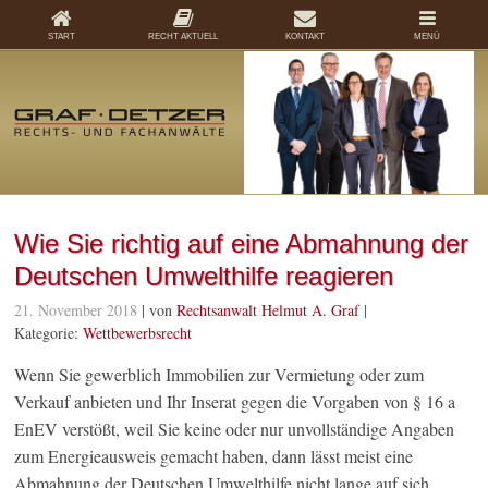
START
RECHT AKTUELL
KONTAKT
MENÜ
Wie Sie richtig auf eine Abmahnung der
Deutschen Umwelthilfe reagieren
21. November 2018
| von
Rechtsanwalt Helmut A. Graf
|
Kategorie:
Wettbewerbsrecht
Wenn Sie gewerblich Immobilien zur Vermietung oder zum
Verkauf anbieten und Ihr Inserat gegen die Vorgaben von § 16 a
EnEV verstößt, weil Sie keine oder nur unvollständige Angaben
zum Energieausweis gemacht haben, dann lässt meist eine
Abmahnung der Deutschen Umwelthilfe nicht lange auf sich