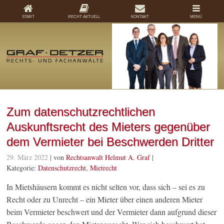
START
RECHT AKTUELL
KONTAKT
MENÜ
Zum datenschutzrechtlichen
Auskunftsrecht des Mieters gegenüber
dem Vermieter bei Beschwerden Dritter
29. März 2022
| von
Rechtsanwalt Helmut A. Graf
|
Kategorie:
Datenschutzrecht
,
Mietrecht
In Mietshäusern kommt es nicht selten vor, dass sich – sei es zu
Recht oder zu Unrecht – ein Mieter über einen anderen Mieter
beim Vermieter beschwert und der Vermieter dann aufgrund dieser