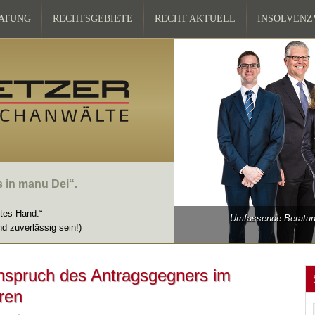
ATUNG
RECHTSGEBIETE
RECHT AKTUELL
INSOLVEN
s in manu Dei“.
ttes Hand.“
Umfassende Beratung
nd zuverlässig sein!)
nspruch des Antragsgegners im
ren