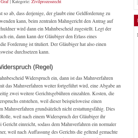
 Graf
|
Kategorie:
Zivilprozessrecht
t so ab, dass derjenige, der glaubt eine Geldforderung zu
nwenden kann, beim zentralen Mahngericht den Antrag auf
chuldner wird dann ein Mahnbescheid zugestellt. Legt der
uch ein, dann kann der Gläubiger den Erlass eines
e Forderung ist tituliert. Der Gläubiger hat also einen
ngsweise durchsetzen kann.
iderspruch (Regel)
hnbescheid Widerspruch ein, dann ist das Mahnverfahren
mit das Mahnverfahren weiter fortgeführt wird, eine Abgabe an
eitig zwei weitere Gerichtsgebühren einzahlen. Kosten, die
spruchs entstehen, weil dieser beispielsweise einen
hm Mahnverfahren grundsätzlich nicht erstattungsfähig. Dies
e Rolle, weil nach einem Widerspruch der Gläubiger ihr
 Gericht einreicht, sodass dem Mahnverfahren ein normaler
dner, weil nach Auffassung des Gerichts die geltend gemachte