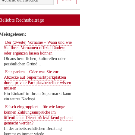
Beliebte Rechtsbeiträge
Meistgelesen:
Der (zweite) Vorname – Wann und wie
Sie Ihren Vornamen offiziell ändern
oder ergänzen lassen können
Ob aus beruflichen, kulturellen oder
persönlichen Gründ...
Fair parken – Oder was Sie zur
Abzocke auf Supermarktparkplätzen
durch private Parkplatzbetreiber wissen
müssen
Ein Einkauf in Ihrem Supermarkt kann
ein teures Nachspi...
Falsch eingruppiert – für wie lange
können Zahlungsansprüche im
öffentlichen Dienst rückwirkend geltend
gemacht werden?
In der arbeitsrechtlichen Beratung
kommt es immer wiede...