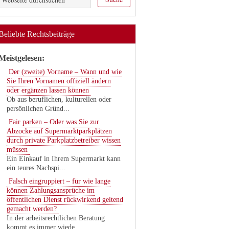
Beliebte Rechtsbeiträge
Meistgelesen:
Der (zweite) Vorname – Wann und wie
Sie Ihren Vornamen offiziell ändern
oder ergänzen lassen können
Ob aus beruflichen, kulturellen oder
persönlichen Gründ...
Fair parken – Oder was Sie zur
Abzocke auf Supermarktparkplätzen
durch private Parkplatzbetreiber wissen
müssen
Ein Einkauf in Ihrem Supermarkt kann
ein teures Nachspi...
Falsch eingruppiert – für wie lange
können Zahlungsansprüche im
öffentlichen Dienst rückwirkend geltend
gemacht werden?
In der arbeitsrechtlichen Beratung
kommt es immer wiede...