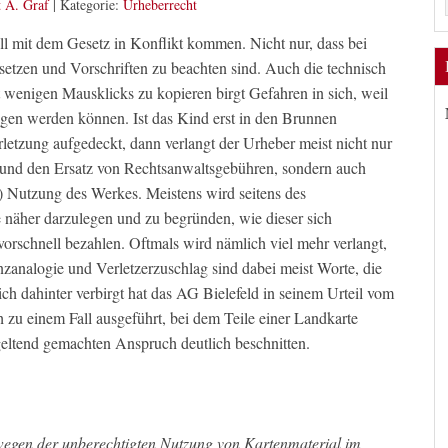
 A. Graf
|
Kategorie:
Urheberrecht
ell mit dem Gesetz in Konflikt kommen. Nicht nur, dass bei
setzen und Vorschriften zu beachten sind. Auch die technisch
 wenigen Mausklicks zu kopieren birgt Gefahren in sich, weil
gen werden können. Ist das Kind erst in den Brunnen
rletzung aufgedeckt, dann verlangt der Urheber meist nicht nur
 und den Ersatz von Rechtsanwaltsgebühren, sondern auch
e) Nutzung des Werkes. Meistens wird seitens des
e näher darzulegen und zu begründen, wie dieser sich
orschnell bezahlen. Oftmals wird nämlich viel mehr verlangt,
enzanalogie und Verletzerzuschlag sind dabei meist Worte, die
ich dahinter verbirgt hat das AG Bielefeld in seinem Urteil vom
 zu einem Fall ausgeführt, bei dem Teile einer Landkarte
geltend gemachten Anspruch deutlich beschnitten.
wegen der unberechtigten Nutzung von Kartenmaterial im