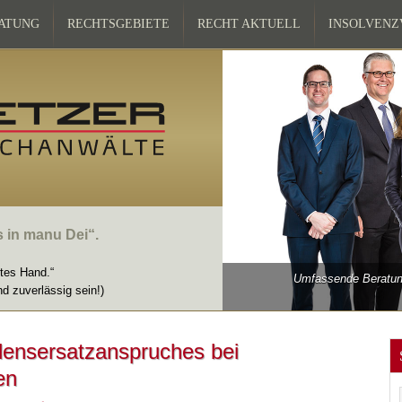
ATUNG
RECHTSGEBIETE
RECHT AKTUELL
INSOLVEN
s in manu Dei“.
ttes Hand.“
Umfassende Beratung
nd zuverlässig sein!)
densersatzanspruches bei
en