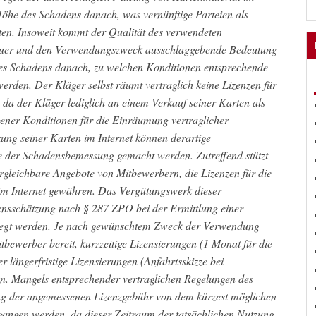
 Höhe des Schadens danach, was vernünftige Parteien als
ten. Insoweit kommt der Qualität des verwendeten
dauer und den Verwendungszweck ausschlaggebende Bedeutung
 des Schadens danach, zu welchen Konditionen entsprechende
erden. Der Kläger selbst räumt vertraglich keine Lizenzen für
, da der Kläger lediglich an einem Verkauf seiner Karten als
igener Konditionen für die Einräumung vertraglicher
zung seiner Karten im Internet können derartige
e der Schadensbemessung gemacht werden. Zutreffend stützt
rgleichbare Angebote von Mitbewerbern, die Lizenzen für die
 im Internet gewähren. Das Vergütungswerk dieser
sschätzung nach § 287 ZPO bei der Ermittlung einer
legt werden. Je nach gewünschtem Zweck der Verwendung
tbewerber bereit, kurzzeitige Lizensierungen (1 Monat für die
 längerfristige Lizensierungen (Anfahrtsskizze bei
n. Mangels entsprechender vertraglichen Regelungen des
ung der angemessenen Lizenzgebühr von dem kürzest möglichen
angen werden, da dieser Zeitraum der tatsächlichen Nutzung