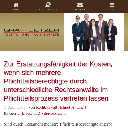
START
RECHT AKTUELL
KONTAKT
MENÜ
Zur Erstattungsfähigkeit der Kosten,
wenn sich mehrere
Pflichtteilsberechtigte durch
unterschiedliche Rechtsanwälte im
Pflichtteilsprozess vertreten lassen
5. April 2019
| von
Rechtsanwalt Helmut A. Graf
|
Kategorie:
Erbrecht
,
Zivilprozessrecht
Sind durch Testament mehrere Pflichtteilsberechtigte enterbt