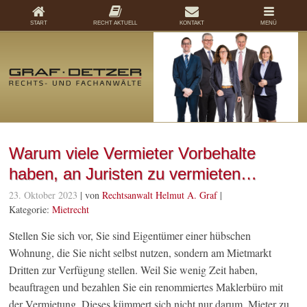
START
RECHT AKTUELL
KONTAKT
MENÜ
Warum viele Vermieter Vorbehalte
haben, an Juristen zu vermieten…
23. Oktober 2023
| von
Rechtsanwalt Helmut A. Graf
|
Kategorie:
Mietrecht
Stellen Sie sich vor, Sie sind Eigentümer einer hübschen
Wohnung, die Sie nicht selbst nutzen, sondern am Mietmarkt
Dritten zur Verfügung stellen. Weil Sie wenig Zeit haben,
beauftragen und bezahlen Sie ein renommiertes Maklerbüro mit
der Vermietung. Dieses kümmert sich nicht nur darum, Mieter zu