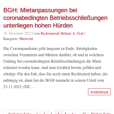
BGH: Mietanpassungen bei
coronabedingten Betriebsschließungen
unterliegen hohen Hürden
28. Dezember 2022
| von
Rechtsanwalt Helmut A. Graf
|
Kategorie:
Mietrecht
Die Coronapandemie geht langsam zu Ende. Streitigkeiten
zwischen Vermietern und Mietern darüber, ob und in welchem
Umfang bei coronabedingten Betriebsschließungen die Miete
reduziert werden kann, sind zum Großteil bereits geführt und
erledigt. Für den Fall, dass Sie noch einen Rechtsstreit haben, der
anhängig ist, dann hat der BGH nunmehr in seinem Urteil vom
23.11.2022 (XII …
weiterlesen
« Vorherige Seite
1
2
3
4
5
6
23
Nächste Seite