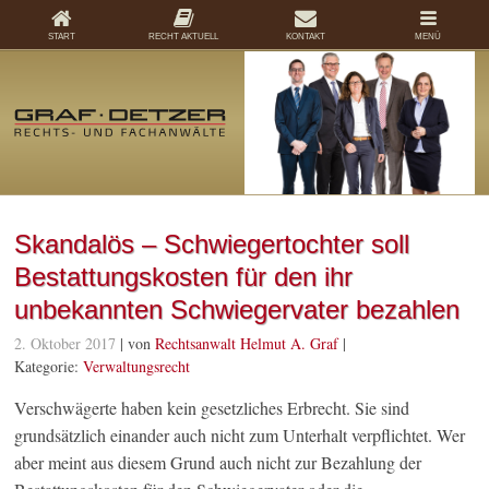
START
RECHT AKTUELL
KONTAKT
MENÜ
Skandalös – Schwiegertochter soll
Bestattungskosten für den ihr
unbekannten Schwiegervater bezahlen
2. Oktober 2017
| von
Rechtsanwalt Helmut A. Graf
|
Kategorie:
Verwaltungsrecht
Verschwägerte haben kein gesetzliches Erbrecht. Sie sind
grundsätzlich einander auch nicht zum Unterhalt verpflichtet. Wer
aber meint aus diesem Grund auch nicht zur Bezahlung der