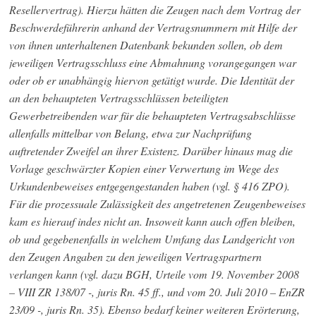
Resellervertrag). Hierzu hätten die Zeugen nach dem Vortrag der
Beschwerdeführerin anhand der Vertragsnummern mit Hilfe der
von ihnen unterhaltenen Datenbank bekunden sollen, ob dem
jeweiligen Vertragsschluss eine Abmahnung vorangegangen war
oder ob er unabhängig hiervon getätigt wurde. Die Identität der
an den behaupteten Vertragsschlüssen beteiligten
Gewerbetreibenden war für die behaupteten Vertragsabschlüsse
allenfalls mittelbar von Belang, etwa zur Nachprüfung
auftretender Zweifel an ihrer Existenz. Darüber hinaus mag die
Vorlage geschwärzter Kopien einer Verwertung im Wege des
Urkundenbeweises entgegengestanden haben (vgl. § 416 ZPO).
Für die prozessuale Zulässigkeit des angetretenen Zeugenbeweises
kam es hierauf indes nicht an. Insoweit kann auch offen bleiben,
ob und gegebenenfalls in welchem Umfang das Landgericht von
den Zeugen Angaben zu den jeweiligen Vertragspartnern
verlangen kann (vgl. dazu BGH, Urteile vom 19. November 2008
– VIII ZR 138/07 -, juris Rn. 45 ff., und vom 20. Juli 2010 – EnZR
23/09 -, juris Rn. 35). Ebenso bedarf keiner weiteren Erörterung,