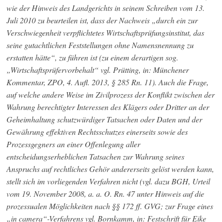
wie der Hinweis des Landgerichts in seinem Schreiben vom 13.
Juli 2010 zu beurteilen ist, dass der Nachweis „durch ein zur
Verschwiegenheit verpflichtetes Wirtschaftsprüfungsinstitut, das
seine gutachtlichen Feststellungen ohne Namensnennung zu
erstatten hätte“, zu führen ist (zu einem derartigen sog.
„Wirtschaftsprüfervorbehalt“ vgl. Prütting, in: Münchener
Kommentar, ZPO, 4. Aufl. 2013, § 285 Rn. 11). Auch die Frage,
auf welche andere Weise im Zivilprozess der Konflikt zwischen der
Wahrung berechtigter Interessen des Klägers oder Dritter an der
Geheimhaltung schutzwürdiger Tatsachen oder Daten und der
Gewährung effektiven Rechtsschutzes einerseits sowie des
Prozessgegners an einer Offenlegung aller
entscheidungserheblichen Tatsachen zur Wahrung seines
Anspruchs auf rechtliches Gehör andererseits gelöst werden kann,
stellt sich im vorliegenden Verfahren nicht (vgl. dazu BGH, Urteil
vom 19. November 2008, a. a. O. Rn. 47 unter Hinweis auf die
prozessualen Möglichkeiten nach §§ 172 ff. GVG; zur Frage eines
„in camera“-Verfahrens vgl. Bornkamm, in: Festschrift für Eike