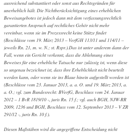
ausreichend substantiiert oder sonst aus Rechtsgründen für
unerheblich hält. Die Nichtberücksichtigung eines erheblichen
Beweisangebotes ist jedoch dann mit dem verfassungsrechtlich
garantierten Anspruch auf rechtliches Gehör nicht mehr
vereinbar, wenn sie im Prozessrecht keine Stütze findet
(Beschlüsse vom 19. März 2013 – VerfGH 113/11 und 114/11 –
jeweils Rn. 21, m. w. N.; st. Rspr.).Das ist unter anderem dann der
Fall, wenn ein Gericht verkennt, dass die Ablehnung eines
Beweises für eine erhebliche Tatsache nur zulässig ist, wenn diese
so ungenau bezeichnet ist, dass ihre Erheblichkeit nicht beurteilt
werden kann, oder wenn sie ins Blaue hinein aufgestellt worden ist
(Beschlüsse vom 23. Januar 2013, a. a. O. und 19. März 2013, a.
a. O.; vgl. zum Bundesrecht: BVerfG, Beschluss vom 24. Januar
2012 – 1 BvR 1819/10 -, juris Rn. 15 f.; vgl. auch BGH, NJW-RR
2009, 1236 und BGH, Beschluss vom 12. September 2013 – V ZR
291/12 -, juris Rn. 10 f.).
Diesen Maßstäben wird die angegriffene Entscheidung nicht