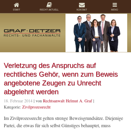
START
RECHT AKTUELL
KONTAKT
MENÜ
Verletzung des Anspruchs auf
rechtliches Gehör, wenn zum Beweis
angebotene Zeugen zu Unrecht
abgelehnt werden
18. Februar 2014
| von
Rechtsanwalt Helmut A. Graf
|
Kategorie:
Zivilprozessrecht
Im Zivilprozessrecht gelten strenge Beweisgrundsätze. Diejenige
Partei, die etwas für sich selbst Günstiges behauptet, muss