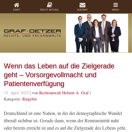
START
RECHT AKTUELL
KONTAKT
MENÜ
Wenn das Leben auf die Zielgerade
geht – Vorsorgevollmacht und
Patientenverfügung
15. April 2025
| von
Rechtsanwalt Helmut A. Graf
|
Kategorie:
Ratgeber
Deutschland ist eine Nation, in der der demographische Wandel
überall sichtbar ist. Gerade dann, wenn der Renteneintritt naht
oder bereits erreicht ist und es auf die Zielgerade des Lebens geht,