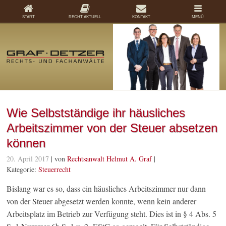
START
RECHT AKTUELL
KONTAKT
MENÜ
Wie Selbstständige ihr häusliches
Arbeitszimmer von der Steuer absetzen
können
20. April 2017
| von
Rechtsanwalt Helmut A. Graf
|
Kategorie:
Steuerrecht
Bislang war es so, dass ein häusliches Arbeitszimmer nur dann
von der Steuer abgesetzt werden konnte, wenn kein anderer
Arbeitsplatz im Betrieb zur Verfügung steht. Dies ist in § 4 Abs. 5