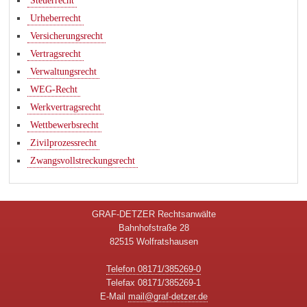
Steuerrecht
Urheberrecht
Versicherungsrecht
Vertragsrecht
Verwaltungsrecht
WEG-Recht
Werkvertragsrecht
Wettbewerbsrecht
Zivilprozessrecht
Zwangsvollstreckungsrecht
GRAF-DETZER Rechtsanwälte
Bahnhofstraße 28
82515 Wolfratshausen
Telefon 08171/385269-0
Telefax 08171/385269-1
E-Mail
mail@graf-detzer.de