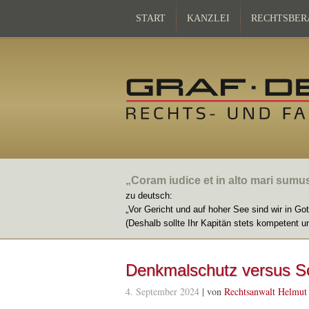
START
KANZLEI
RECHTSBER
„Coram iudice et in alto mari sumu
zu deutsch:
„Vor Gericht und auf hoher See sind wir in Go
(Deshalb sollte Ihr Kapitän stets kompetent u
Denkmalschutz versus S
4. September 2024
| von
Rechtsanwalt Helmut