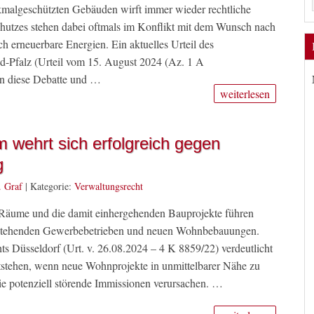
nkmalgeschützten Gebäuden wirft immer wieder rechtliche
chutzes stehen dabei oftmals im Konflikt mit dem Wunsch nach
h erneuerbare Energien. Ein aktuelles Urteil des
-Pfalz (Urteil vom 15. August 2024 (Az. 1 A
in diese Debatte und …
weiterlesen
 wehrt sich erfolgreich gegen
g
. Graf
|
Kategorie:
Verwaltungsrecht
 Räume und die damit einhergehenden Bauprojekte führen
estehenden Gewerbebetrieben und neuen Wohnbebauungen.
hts Düsseldorf (Urt. v. 26.08.2024 – 4 K 8859/22) verdeutlicht
ntstehen, wenn neue Wohnprojekte in unmittelbarer Nähe zu
die potenziell störende Immissionen verursachen. …