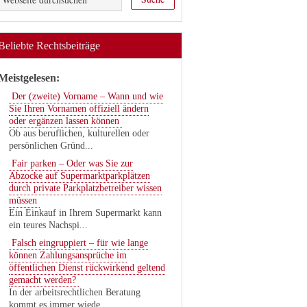
Beliebte Rechtsbeiträge
Meistgelesen:
Der (zweite) Vorname – Wann und wie
Sie Ihren Vornamen offiziell ändern
oder ergänzen lassen können
Ob aus beruflichen, kulturellen oder
persönlichen Gründ...
Fair parken – Oder was Sie zur
Abzocke auf Supermarktparkplätzen
durch private Parkplatzbetreiber wissen
müssen
Ein Einkauf in Ihrem Supermarkt kann
ein teures Nachspi...
Falsch eingruppiert – für wie lange
können Zahlungsansprüche im
öffentlichen Dienst rückwirkend geltend
gemacht werden?
In der arbeitsrechtlichen Beratung
kommt es immer wiede...