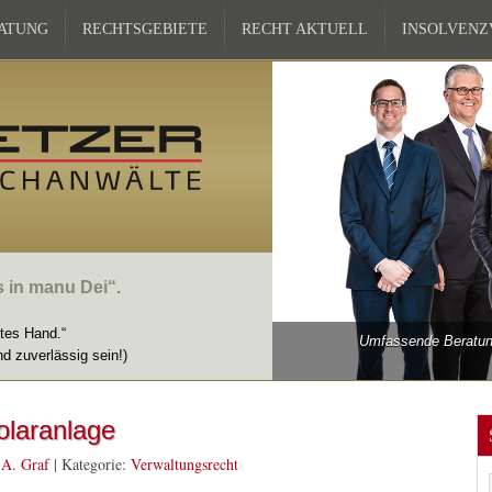
ATUNG
RECHTSGEBIETE
RECHT AKTUELL
INSOLVEN
s in manu Dei“.
ttes Hand.“
Umfassende Beratung
nd zuverlässig sein!)
olaranlage
 A. Graf
|
Kategorie:
Verwaltungsrecht