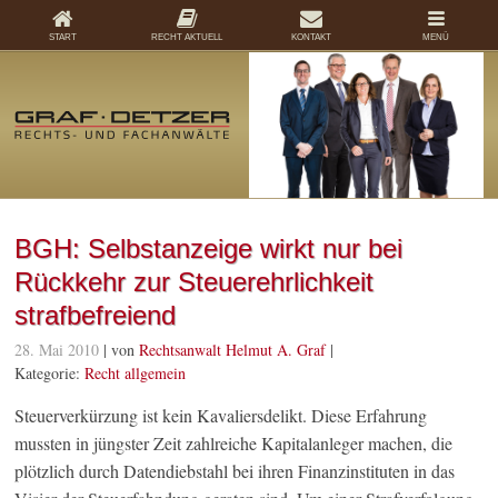
START
RECHT AKTUELL
KONTAKT
MENÜ
BGH: Selbstanzeige wirkt nur bei
Rückkehr zur Steuerehrlichkeit
strafbefreiend
28. Mai 2010
| von
Rechtsanwalt Helmut A. Graf
|
Kategorie:
Recht allgemein
Steuerverkürzung ist kein Kavaliersdelikt. Diese Erfahrung
mussten in jüngster Zeit zahlreiche Kapitalanleger machen, die
plötzlich durch Datendiebstahl bei ihren Finanzinstituten in das