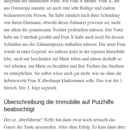
aufgrund der räumlichen Nähe, wie Frau X meinte. Frau X, die
aus Osteuropa stammt, sei auch eine sehr fleißige und zudem
bedauernswerte Person. Sie habe nämlich nach ihrer Scheidung
von ihrem Ehemann, obwohl dieser Zahnarzt gewesen sei, nicht
nur allein die gemeinsame Tochter großziehen müssen. Der Vater
habe nie Unterhalt gezahlt und Frau X habe auch noch für dessen
Schulden aus der Zahnarztpraxis mithaften müssen. Die arme Frau
würde in einer Gegend, wo nahezu jeder in der eigenen Immobilie
lebe, auch nur bescheiden zur Miete leben und müsse deshalb so
viel arbeiten, um Miete zu bezahlen und ihre Tochter das Studium
zu ermöglichen. Sie selbst wisse auch gar nicht, wie sie ohne die
liebenswerte Frau X überhaupt klarkommen solle. Das war der 1.
Streich. Der 2. folgt sogleich.
Überschreibung die Immobilie auf Putzhilfe
beabsichtigt
Der so „überfahrene“ Neffe hat dann zwar noch versucht das
Ganze der Tante auszureden. Aber ohne Erfolg. Es kam dann aber