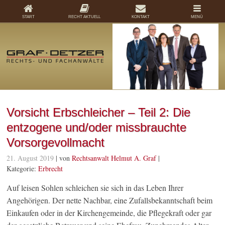
START
RECHT AKTUELL
KONTAKT
MENÜ
Vorsicht Erbschleicher – Teil 2: Die
entzogene und/oder missbrauchte
Vorsorgevollmacht
21. August 2019
| von
Rechtsanwalt Helmut A. Graf
|
Kategorie:
Erbrecht
Auf leisen Sohlen schleichen sie sich in das Leben Ihrer
Angehörigen. Der nette Nachbar, eine Zufallsbekanntschaft beim
Einkaufen oder in der Kirchengemeinde, die Pflegekraft oder gar