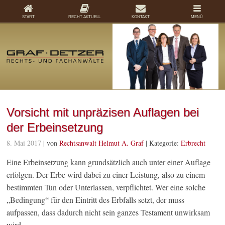
START
RECHT AKTUELL
KONTAKT
MENÜ
Vorsicht mit unpräzisen Auflagen bei
der Erbeinsetzung
8. Mai 2017
| von
Rechtsanwalt Helmut A. Graf
|
Kategorie:
Erbrecht
Eine Erbeinsetzung kann grundsätzlich auch unter einer Auflage
erfolgen. Der Erbe wird dabei zu einer Leistung, also zu einem
bestimmten Tun oder Unterlassen, verpflichtet. Wer eine solche
„Bedingung“ für den Eintritt des Erbfalls setzt, der muss
aufpassen, dass dadurch nicht sein ganzes Testament unwirksam
wird.