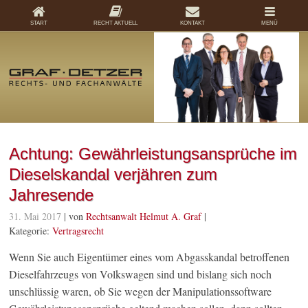
START
RECHT AKTUELL
KONTAKT
MENÜ
Achtung: Gewährleistungsansprüche im
Dieselskandal verjähren zum
Jahresende
31. Mai 2017
| von
Rechtsanwalt Helmut A. Graf
|
Kategorie:
Vertragsrecht
Wenn Sie auch Eigentümer eines vom Abgasskandal betroffenen
Dieselfahrzeugs von Volkswagen sind und bislang sich noch
unschlüssig waren, ob Sie wegen der Manipulationssoftware