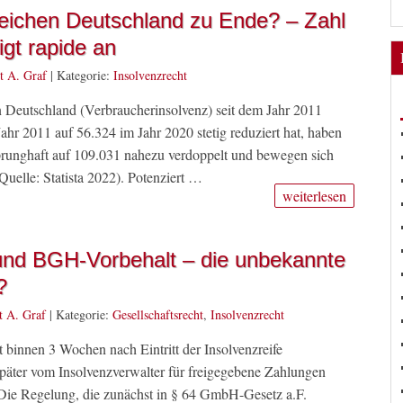
eichen Deutschland zu Ende? – Zahl
igt rapide an
t A. Graf
|
Kategorie:
Insolvenzrecht
n Deutschland (Verbraucherinsolvenz) seit dem Jahr 2011
hr 2011 auf 56.324 im Jahr 2020 stetig reduziert hat, haben
sprunghaft auf 109.031 nahezu verdoppelt und bewegen sich
uelle: Statista 2022). Potenziert …
weiterlesen
und BGH-Vorbehalt – die unbekannte
?
t A. Graf
|
Kategorie:
Gesellschaftsrecht
,
Insolvenzrecht
 binnen 3 Wochen nach Eintritt der Insolvenzreife
r später vom Insolvenzverwalter für freigegebene Zahlungen
 Die Regelung, die zunächst in § 64 GmbH-Gesetz a.F.