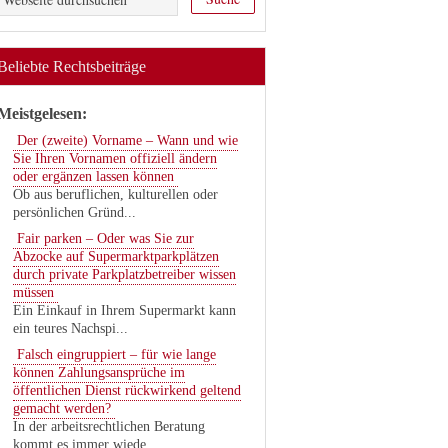
Beliebte Rechtsbeiträge
Meistgelesen:
Der (zweite) Vorname – Wann und wie
Sie Ihren Vornamen offiziell ändern
oder ergänzen lassen können
Ob aus beruflichen, kulturellen oder
persönlichen Gründ...
Fair parken – Oder was Sie zur
Abzocke auf Supermarktparkplätzen
durch private Parkplatzbetreiber wissen
müssen
Ein Einkauf in Ihrem Supermarkt kann
ein teures Nachspi...
Falsch eingruppiert – für wie lange
können Zahlungsansprüche im
öffentlichen Dienst rückwirkend geltend
gemacht werden?
In der arbeitsrechtlichen Beratung
kommt es immer wiede...