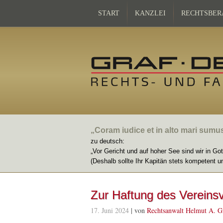
START
KANZLEI
RECHTSBER
„Coram iudice et in alto mari sumu
zu deutsch:
„Vor Gericht und auf hoher See sind wir in Go
(Deshalb sollte Ihr Kapitän stets kompetent u
Zur Haftung des Vereinsv
17. Juni 2024
| von
Rechtsanwalt Helmut A. G