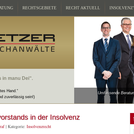
ATUNG
RECHTSGEBIETE
RECHT AKTUELL
INSOLVEN
s in manu Dei“.
ttes Hand.“
Umfassende Beratung
nd zuverlässig sein!)
orstands in der Insolvenz
raf
|
Kategorie:
Insolvenzrecht