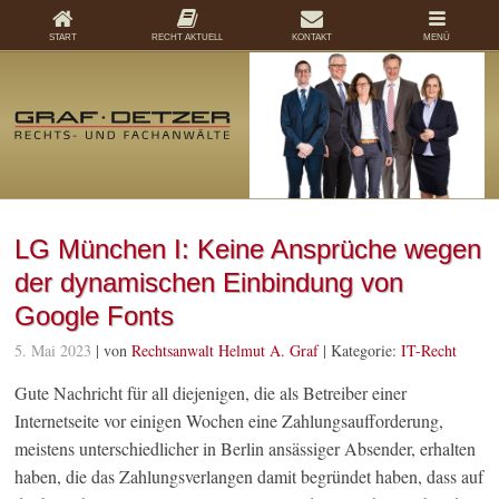
START
RECHT AKTUELL
KONTAKT
MENÜ
LG München I: Keine Ansprüche wegen
der dynamischen Einbindung von
Google Fonts
5. Mai 2023
| von
Rechtsanwalt Helmut A. Graf
|
Kategorie:
IT-Recht
Gute Nachricht für all diejenigen, die als Betreiber einer
Internetseite vor einigen Wochen eine Zahlungsaufforderung,
meistens unterschiedlicher in Berlin ansässiger Absender, erhalten
haben, die das Zahlungsverlangen damit begründet haben, dass auf