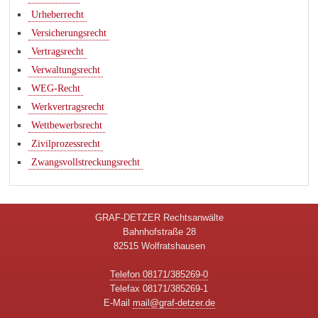
Urheberrecht
Versicherungsrecht
Vertragsrecht
Verwaltungsrecht
WEG-Recht
Werkvertragsrecht
Wettbewerbsrecht
Zivilprozessrecht
Zwangsvollstreckungsrecht
GRAF-DETZER Rechtsanwälte
Bahnhofstraße 28
82515 Wolfratshausen
Telefon 08171/385269-0
Telefax 08171/385269-1
E-Mail
mail@graf-detzer.de